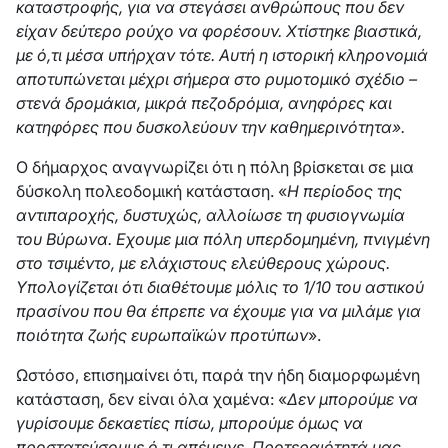
καταστροφής, για να στεγάσει ανθρώπους που δεν
είχαν δεύτερο ρούχο να φορέσουν. Χτίστηκε βιαστικά,
με ό,τι μέσα υπήρχαν τότε. Αυτή η ιστορική κληρονομιά
αποτυπώνεται μέχρι σήμερα στο ρυμοτομικό σχέδιο –
στενά δρομάκια, μικρά πεζοδρόμια, ανηφόρες και
κατηφόρες που δυσκολεύουν την καθημερινότητα».
Ο δήμαρχος αναγνωρίζει ότι η πόλη βρίσκεται σε μια
δύσκολη πολεοδομική κατάσταση. «
Η περίοδος της
αντιπαροχής, δυστυχώς, αλλοίωσε τη φυσιογνωμία
του Βύρωνα. Εχουμε μια πόλη υπερδομημένη, πνιγμένη
στο τσιμέντο, με ελάχιστους ελεύθερους χώρους.
Υπολογίζεται ότι διαθέτουμε μόλις το 1/10 του αστικού
πρασίνου που θα έπρεπε να έχουμε για να μιλάμε για
ποιότητα ζωής ευρωπαϊκών προτύπων
».
Ωστόσο, επισημαίνει ότι, παρά την ήδη διαμορφωμένη
κατάσταση, δεν είναι όλα χαμένα: «
Δεν μπορούμε να
γυρίσουμε δεκαετίες πίσω, μπορούμε όμως να
προστατεύσουμε ό,τι απέμεινε. Προτεραιότητά μας