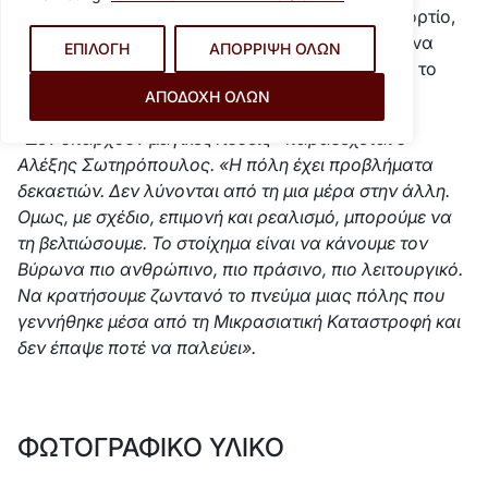
προσφυγική ιστορία και στο σύγχρονο αστικό φορτίο,
ανάμεσα στην έλλειψη πόρων και τη φιλοδοξία να
ΕΠΙΛΟΓΗ
ΑΠΟΡΡΙΨΗ ΟΛΩΝ
προσφέρει καλύτερη ποιότητα ζωής- συνθέτουν το
πεδίο δράσης του νέου δημάρχου.
ΑΠΟΔΟΧΗ ΟΛΩΝ
«Δεν υπάρχουν μαγικές λύσεις» παραδέχεται ο
Αλέξης Σωτηρόπουλος. «Η πόλη έχει προβλήματα
δεκαετιών. Δεν λύνονται από τη μια μέρα στην άλλη.
Ομως, με σχέδιο, επιμονή και ρεαλισμό, μπορούμε να
τη βελτιώσουμε. Το στοίχημα είναι να κάνουμε τον
Βύρωνα πιο ανθρώπινο, πιο πράσινο, πιο λειτουργικό.
Να κρατήσουμε ζωντανό το πνεύμα μιας πόλης που
γεννήθηκε μέσα από τη Μικρασιατική Καταστροφή και
δεν έπαψε ποτέ να παλεύει».
ΦΩΤΟΓΡΑΦΙΚΟ ΥΛΙΚΟ