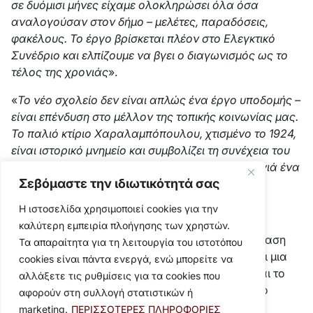
σε δυόμισι μήνες είχαμε ολοκληρώσει όλα όσα
αναλογούσαν στον δήμο – μελέτες, παραδόσεις,
φακέλους. Το έργο βρίσκεται πλέον στο Ελεγκτικό
Συνέδριο και ελπίζουμε να βγει ο διαγωνισμός ως το
τέλος της χρονιάς
».
«
Το νέο σχολείο δεν είναι απλώς ένα έργο υποδομής –
είναι επένδυση στο μέλλον της τοπικής κοινωνίας μας.
Το παλιό κτίριο Χαραλαμπόπουλου, χτισμένο το 1924,
είναι ιστορικό μνημείο και συμβολίζει τη συνέχεια του
Βύρωνα. Θέλουμε να παραδώσουμε στη νέα γενιά ένα
Σεβόμαστε την ιδιωτικότητά σας
ασφαλές και σύγχρονο περιβάλλον μάθησης
».
Η ιστοσελίδα χρησιμοποιεί cookies για την
Αναζήτηση ισορροπίας
καλύτερη εμπειρία πλοήγησης των χρηστών.
Ο δήμαρχος Βύρωνα δεν ωραιοποιεί την κατάσταση
Τα απαραίτητα για τη λειτουργία του ιστοτόπου
ούτε υπόσχεται θαύματα. Ο Βύρωνας παραμένει μια
cookies είναι πάντα ενεργά, ενώ μπορείτε να
πόλη σε διαρκή μετάβαση, όπου το παρελθόν και το
αλλάξετε τις ρυθμίσεις για τα cookies που
μέλλον συγκρούονται καθημερινά πάνω στο ίδιο
αφορούν στη συλλογή στατιστικών ή
αστικό τοπίο. Οι αντιθέσεις του -ανάμεσα στην
marketing.
ΠΕΡΙΣΣΟΤΕΡΕΣ ΠΛΗΡΟΦΟΡΙΕΣ