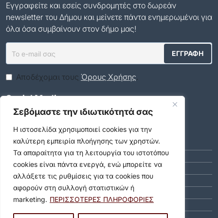
Εγγραφείτε και εσείς συνδρομητές στο δωρεάν
newsletter του Δήμου και μείνετε πάντα ενημερωμένοι για
όλα όσα συμβαίνουν στον δήμο μας!
Αποδέχομαι τους
Όρους Χρήσης
.
Social Media
Σεβόμαστε την ιδιωτικότητά σας
Αρχείο
Η ιστοσελίδα χρησιμοποιεί cookies για την
καλύτερη εμπειρία πλοήγησης των χρηστών.
ΑΎΓΟΥΣΤΟΣ 2026 (8)
Τα απαραίτητα για τη λειτουργία του ιστοτόπου
ΙΟΎΛΙΟΣ 2026 (55)
cookies είναι πάντα ενεργά, ενώ μπορείτε να
ΙΟΎΝΙΟΣ 2026 (46)
αλλάξετε τις ρυθμίσεις για τα cookies που
ΜΆΙΟΣ 2026 (59)
αφορούν στη συλλογή στατιστικών ή
ΑΠΡΊΛΙΟΣ 2026 (40)
marketing.
ΠΕΡΙΣΣΟΤΕΡΕΣ ΠΛΗΡΟΦΟΡΙΕΣ
ΜΆΡΤΙΟΣ 2026 (51)
ΦΕΒΡΟΥΆΡΙΟΣ 2026 (40)