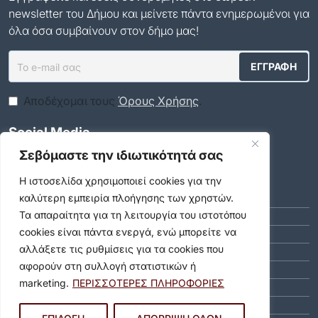
newsletter του Δήμου και μείνετε πάντα ενημερωμένοι για
όλα όσα συμβαίνουν στον δήμο μας!
Αποδέχομαι τους
Όρους Χρήσης
.
Social Media
Σεβόμαστε την ιδιωτικότητά σας
Αρχείο
Η ιστοσελίδα χρησιμοποιεί cookies για την
καλύτερη εμπειρία πλοήγησης των χρηστών.
ΑΎΓΟΥΣΤΟΣ 2026 (8)
Τα απαραίτητα για τη λειτουργία του ιστοτόπου
ΙΟΎΛΙΟΣ 2026 (55)
cookies είναι πάντα ενεργά, ενώ μπορείτε να
ΙΟΎΝΙΟΣ 2026 (46)
αλλάξετε τις ρυθμίσεις για τα cookies που
ΜΆΙΟΣ 2026 (59)
αφορούν στη συλλογή στατιστικών ή
ΑΠΡΊΛΙΟΣ 2026 (40)
marketing.
ΠΕΡΙΣΣΟΤΕΡΕΣ ΠΛΗΡΟΦΟΡΙΕΣ
ΜΆΡΤΙΟΣ 2026 (51)
ΦΕΒΡΟΥΆΡΙΟΣ 2026 (40)