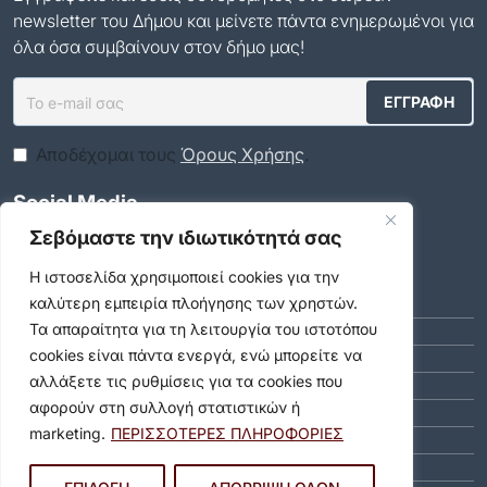
newsletter του Δήμου και μείνετε πάντα ενημερωμένοι για
όλα όσα συμβαίνουν στον δήμο μας!
Αποδέχομαι τους
Όρους Χρήσης
.
Social Media
Σεβόμαστε την ιδιωτικότητά σας
Αρχείο
Η ιστοσελίδα χρησιμοποιεί cookies για την
καλύτερη εμπειρία πλοήγησης των χρηστών.
ΑΎΓΟΥΣΤΟΣ 2026 (9)
Τα απαραίτητα για τη λειτουργία του ιστοτόπου
ΙΟΎΛΙΟΣ 2026 (55)
cookies είναι πάντα ενεργά, ενώ μπορείτε να
ΙΟΎΝΙΟΣ 2026 (46)
αλλάξετε τις ρυθμίσεις για τα cookies που
ΜΆΙΟΣ 2026 (59)
αφορούν στη συλλογή στατιστικών ή
ΑΠΡΊΛΙΟΣ 2026 (40)
marketing.
ΠΕΡΙΣΣΟΤΕΡΕΣ ΠΛΗΡΟΦΟΡΙΕΣ
ΜΆΡΤΙΟΣ 2026 (51)
ΦΕΒΡΟΥΆΡΙΟΣ 2026 (40)