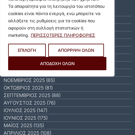
Αρχείο
Τα απαραίτητα για τη λειτουργία του ιστοτόπου
ΑΎΓΟΥΣΤΟΣ 2026 (10)
cookies είναι πάντα ενεργά, ενώ μπορείτε να
ΙΟΎΛΙΟΣ 2026 (55)
αλλάξετε τις ρυθμίσεις για τα cookies που
ΙΟΎΝΙΟΣ 2026 (46)
αφορούν στη συλλογή στατιστικών ή
ΜΆΙΟΣ 2026 (59)
marketing.
ΠΕΡΙΣΣΟΤΕΡΕΣ ΠΛΗΡΟΦΟΡΙΕΣ
ΑΠΡΊΛΙΟΣ 2026 (40)
ΜΆΡΤΙΟΣ 2026 (51)
ΕΠΙΛΟΓΗ
ΑΠΟΡΡΙΨΗ ΟΛΩΝ
ΦΕΒΡΟΥΆΡΙΟΣ 2026 (40)
ΑΠΟΔΟΧΗ ΟΛΩΝ
ΙΑΝΟΥΆΡΙΟΣ 2026 (31)
ΔΕΚΈΜΒΡΙΟΣ 2025 (64)
ΝΟΈΜΒΡΙΟΣ 2025 (65)
ΟΚΤΏΒΡΙΟΣ 2025 (81)
ΣΕΠΤΈΜΒΡΙΟΣ 2025 (88)
ΑΎΓΟΥΣΤΟΣ 2025 (76)
ΙΟΎΛΙΟΣ 2025 (147)
ΙΟΎΝΙΟΣ 2025 (175)
ΜΆΙΟΣ 2025 (135)
ΑΠΡΊΛΙΟΣ 2025 (108)