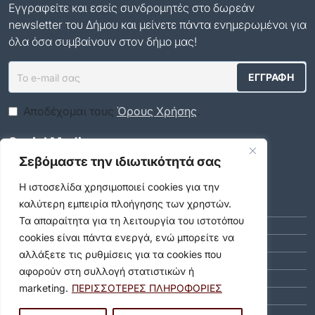
Εγγραφείτε και εσείς συνδρομητές στο δωρεάν
newsletter του Δήμου και μείνετε πάντα ενημερωμένοι για
όλα όσα συμβαίνουν στον δήμο μας!
Αποδέχομαι τους
Όρους Χρήσης
.
Social Media
Σεβόμαστε την ιδιωτικότητά σας
Αρχείο
Η ιστοσελίδα χρησιμοποιεί cookies για την
καλύτερη εμπειρία πλοήγησης των χρηστών.
ΑΎΓΟΥΣΤΟΣ 2026 (8)
Τα απαραίτητα για τη λειτουργία του ιστοτόπου
ΙΟΎΛΙΟΣ 2026 (55)
cookies είναι πάντα ενεργά, ενώ μπορείτε να
ΙΟΎΝΙΟΣ 2026 (46)
αλλάξετε τις ρυθμίσεις για τα cookies που
ΜΆΙΟΣ 2026 (59)
αφορούν στη συλλογή στατιστικών ή
ΑΠΡΊΛΙΟΣ 2026 (40)
marketing.
ΠΕΡΙΣΣΟΤΕΡΕΣ ΠΛΗΡΟΦΟΡΙΕΣ
ΜΆΡΤΙΟΣ 2026 (51)
ΦΕΒΡΟΥΆΡΙΟΣ 2026 (40)