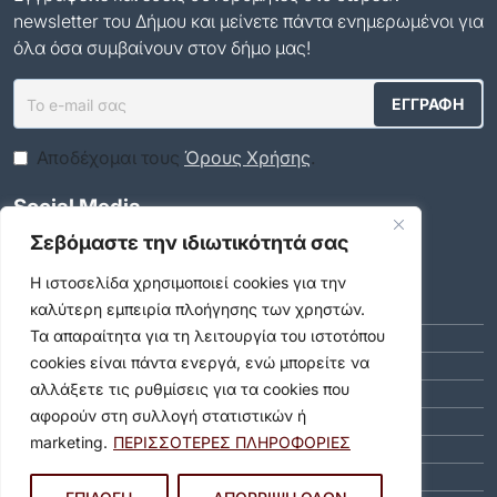
newsletter του Δήμου και μείνετε πάντα ενημερωμένοι για
όλα όσα συμβαίνουν στον δήμο μας!
Αποδέχομαι τους
Όρους Χρήσης
.
Social Media
Σεβόμαστε την ιδιωτικότητά σας
Αρχείο
Η ιστοσελίδα χρησιμοποιεί cookies για την
καλύτερη εμπειρία πλοήγησης των χρηστών.
ΑΎΓΟΥΣΤΟΣ 2026 (8)
Τα απαραίτητα για τη λειτουργία του ιστοτόπου
ΙΟΎΛΙΟΣ 2026 (55)
cookies είναι πάντα ενεργά, ενώ μπορείτε να
ΙΟΎΝΙΟΣ 2026 (46)
αλλάξετε τις ρυθμίσεις για τα cookies που
ΜΆΙΟΣ 2026 (59)
αφορούν στη συλλογή στατιστικών ή
ΑΠΡΊΛΙΟΣ 2026 (40)
marketing.
ΠΕΡΙΣΣΟΤΕΡΕΣ ΠΛΗΡΟΦΟΡΙΕΣ
ΜΆΡΤΙΟΣ 2026 (51)
ΦΕΒΡΟΥΆΡΙΟΣ 2026 (40)