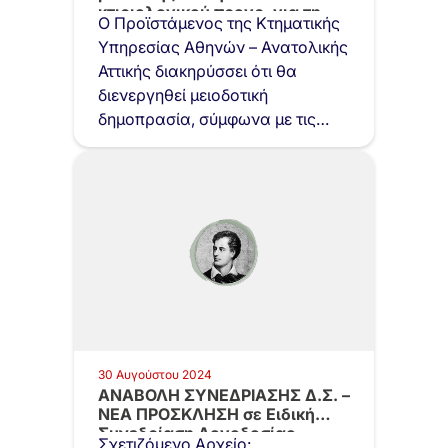
κτιριολογικού προγρ. για τη
Ο Προϊστάμενος της Κτηματικής
στέγαση…
Υπηρεσίας Αθηνών – Ανατολικής
Αττικής διακηρύσσει ότι θα
διενεργηθεί μειοδοτική
δημοπρασία, σύμφωνα με τις
διατάξεις του…
30 Αυγούστου 2024
ΑΝΑΒΟΛΗ ΣΥΝΕΔΡΙΑΣΗΣ Δ.Σ. –
ΝΕΑ ΠΡΟΣΚΛΗΣΗ σε Ειδική
Συνεδρίαση Λογοδοσίας…
Σχετιζόμενο Αρχείο: