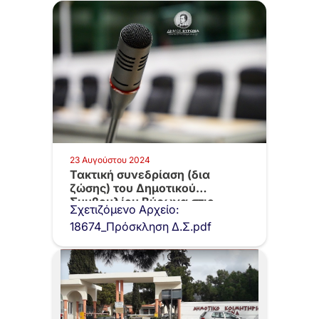
23 Αυγούστου 2024
Τακτική συνεδρίαση (δια
ζώσης) του Δημοτικού
Συμβουλίου Βύρωνα στις
Σχετιζόμενο Αρχείο:
28/08/2024…
18674_Πρόσκληση Δ.Σ.pdf