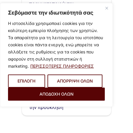
πραγματοποιούνται.
Σεβόμαστε την ιδιωτικότητά σας
Η ιστοσελίδα χρησιμοποιεί cookies για την
καλύτερη εμπειρία πλοήγησης των χρηστών.
Τα απαραίτητα για τη λειτουργία του ιστοτόπου
cookies είναι πάντα ενεργά, ενώ μπορείτε να
αλλάξετε τις ρυθμίσεις για τα cookies που
αφορούν στη συλλογή στατιστικών ή
marketing.
ΠΕΡΙΣΣΟΤΕΡΕΣ ΠΛΗΡΟΦΟΡΙΕΣ
23 Ιουλίου 2024
ΕΠΙΛΟΓΗ
ΑΠΟΡΡΙΨΗ ΟΛΩΝ
Τακτική συνεδρίαση (δια
ζώσης) της Δημοτικής
ΑΠΟΔΟΧΗ ΟΛΩΝ
Επιτροπής Δήμου Βύρωνα
Πατήστε εδώ για να κατεβάσετε
στις…
την πρόσκληση