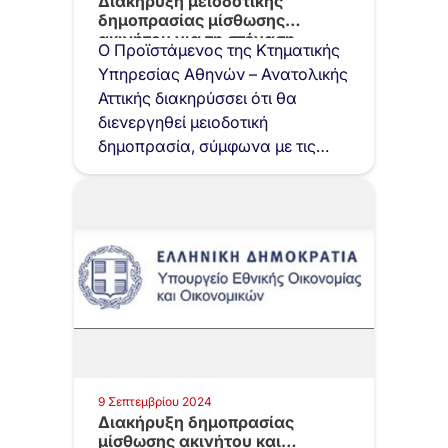
Διακήρυξη μειοδοτικής
δημοπρασίας μίσθωσης
ακινήτου για τη στέγαση
Ο Προϊστάμενος της Κτηματικής
αποθηκευτικών χώρων…
Υπηρεσίας Αθηνών – Ανατολικής
Αττικής διακηρύσσει ότι θα
διενεργηθεί μειοδοτική
δημοπρασία, σύμφωνα με τις
διατάξεις του…
9 Σεπτεμβρίου 2024
Διακήρυξη δημοπρασίας
μίσθωσης ακινήτου και