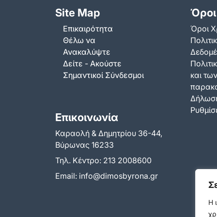
Site Map
Όροι
Επικαιρότητα
Όροι Χ
Θέλω να
Πολιτι
Ανακαλύψτε
Δεδομ
Δείτε - Ακούστε
Πολιτικ
Σημαντικοί Σύνδεσμοι
και τω
παρακ
Δήλωση
Ρυθμίσε
Επικοινωνία
Καραολή & Δημητρίου 36-44,
Βύρωνας 16233
Τηλ. Κέντρο:
213 2008600
Email:
info@dimosbyrona.gr
Σ
Η 
χρ