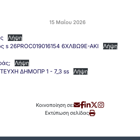
15 Μαΐου 2026
ος
Λήψη
κός s 26PROC019016154 6ΧΛΒΩ9Ε-ΑΚΙ
Λήψη
ράς;
Λήψη
ΤΕΥΧΗ ΔΗΜΟΠΡ 1 - 7_3 ss
Λήψη
Κοινοποίηση σε:
Εκτύπωση σελίδας