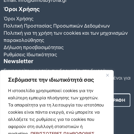
Email:
info@dimosbyrona.gr
Όροι Χρήσης
Όροι Χρήσης
Πολιτική Προστασίας Προσωπικών Δεδομένων
Πολιτική για τη χρήση των cookies και των μηχανισμών
παρακολούθησης
Δήλωση προσβασιμότητας
Ρυθμίσεις Ιδιωτικότητας
Newsletter
Εγγραφείτε και εσείς συνδρομητές στο δωρεάν
newsletter του Δήμου και μείνετε πάντα ενημερωμένοι για
Σεβόμαστε την ιδιωτικότητά σας
όλα όσα συμβαίνουν στον δήμο μας!
Η ιστοσελίδα χρησιμοποιεί cookies για την
καλύτερη εμπειρία πλοήγησης των χρηστών.
Τα απαραίτητα για τη λειτουργία του ιστοτόπου
cookies είναι πάντα ενεργά, ενώ μπορείτε να
Αποδέχομαι τους
Όρους Χρήσης
.
αλλάξετε τις ρυθμίσεις για τα cookies που
αφορούν στη συλλογή στατιστικών ή
Social Media
marketing.
ΠΕΡΙΣΣΟΤΕΡΕΣ ΠΛΗΡΟΦΟΡΙΕΣ