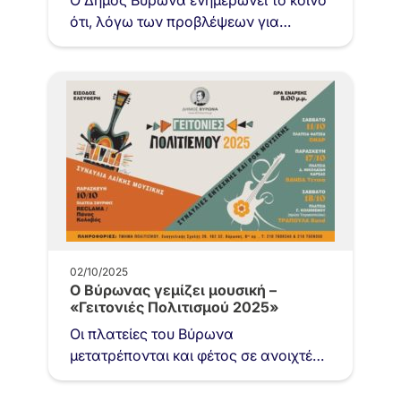
Ο Δήμος Βύρωνα ενημερώνει το κοινό
λόγω…
ότι, λόγω των προβλέψεων για
βροχοπτώσεις το Σαββατοκύριακο, η
θεατρική παράσταση «Οδυσσεβάχ»
του Β’…
02/10/2025
Ο Βύρωνας γεμίζει μουσική –
«Γειτονιές Πολιτισμού 2025»
Οι πλατείες του Βύρωνα
μετατρέπονται και φέτος σε ανοιχτές
μουσικές σκηνές. Ο Δήμος Βύρωνα
διοργανώνει τις «Γειτονιές Πολιτισμού