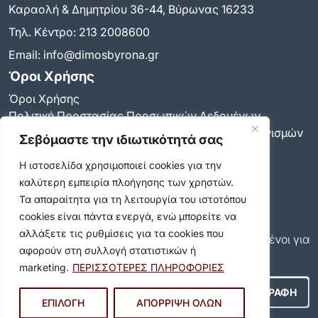
Καραολή & Δημητρίου 36-44, Βύρωνας 16233
Τηλ. Κέντρο:
213 2008600
Email:
info@dimosbyrona.gr
Όροι Χρήσης
Όροι Χρήσης
Πολιτική Προστασίας Προσωπικών Δεδομένων
Πολιτική για τη χρήση των cookies και των μηχανισμών
Σεβόμαστε την ιδιωτικότητά σας
παρακολούθησης
Η ιστοσελίδα χρησιμοποιεί cookies για την
Δήλωση προσβασιμότητας
καλύτερη εμπειρία πλοήγησης των χρηστών.
Ρυθμίσεις Ιδιωτικότητας
Newsletter
Τα απαραίτητα για τη λειτουργία του ιστοτόπου
cookies είναι πάντα ενεργά, ενώ μπορείτε να
Εγγραφείτε και εσείς συνδρομητές στο δωρεάν
αλλάξετε τις ρυθμίσεις για τα cookies που
newsletter του Δήμου και μείνετε πάντα ενημερωμένοι για
αφορούν στη συλλογή στατιστικών ή
όλα όσα συμβαίνουν στον δήμο μας!
marketing.
ΠΕΡΙΣΣΟΤΕΡΕΣ ΠΛΗΡΟΦΟΡΙΕΣ
ΕΠΙΛΟΓΗ
ΑΠΟΡΡΙΨΗ ΟΛΩΝ