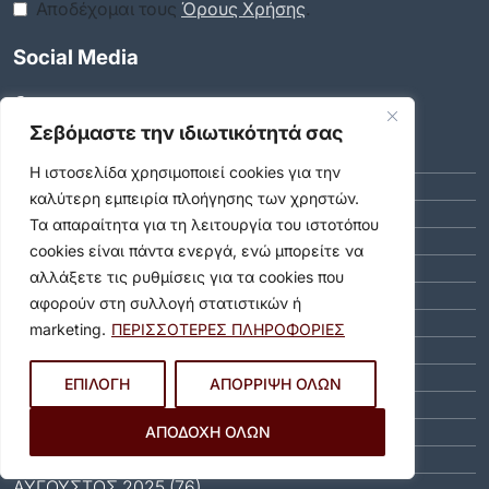
Αποδέχομαι τους
Όρους Χρήσης
.
Social Media
Αρχείο
Σεβόμαστε την ιδιωτικότητά σας
ΑΎΓΟΥΣΤΟΣ 2026 (8)
Η ιστοσελίδα χρησιμοποιεί cookies για την
ΙΟΎΛΙΟΣ 2026 (55)
καλύτερη εμπειρία πλοήγησης των χρηστών.
ΙΟΎΝΙΟΣ 2026 (46)
Τα απαραίτητα για τη λειτουργία του ιστοτόπου
ΜΆΙΟΣ 2026 (59)
cookies είναι πάντα ενεργά, ενώ μπορείτε να
ΑΠΡΊΛΙΟΣ 2026 (40)
αλλάξετε τις ρυθμίσεις για τα cookies που
ΜΆΡΤΙΟΣ 2026 (51)
αφορούν στη συλλογή στατιστικών ή
ΦΕΒΡΟΥΆΡΙΟΣ 2026 (40)
marketing.
ΠΕΡΙΣΣΟΤΕΡΕΣ ΠΛΗΡΟΦΟΡΙΕΣ
ΙΑΝΟΥΆΡΙΟΣ 2026 (31)
ΔΕΚΈΜΒΡΙΟΣ 2025 (64)
ΕΠΙΛΟΓΗ
ΑΠΟΡΡΙΨΗ ΟΛΩΝ
ΝΟΈΜΒΡΙΟΣ 2025 (65)
ΟΚΤΏΒΡΙΟΣ 2025 (81)
ΑΠΟΔΟΧΗ ΟΛΩΝ
ΣΕΠΤΈΜΒΡΙΟΣ 2025 (88)
ΑΎΓΟΥΣΤΟΣ 2025 (76)