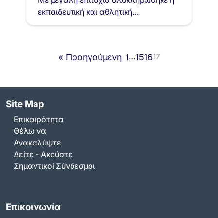
Με μεγάλη επιτυχία ολοκληρώθηκε η
εκπαιδευτική και αθλητική
δράση "Παίζω Χάντμπολ και
Προστατεύω το Περιβάλλον", η οποία
πραγματοποιήθηκε σε συνεργασία
…
17
« Προηγούμενη
1
15
16
του Δήμου…
Site Map
Επικαιρότητα
Θέλω να
Ανακαλύψτε
Δείτε - Ακούστε
Σημαντικοί Σύνδεσμοι
Επικοινωνία