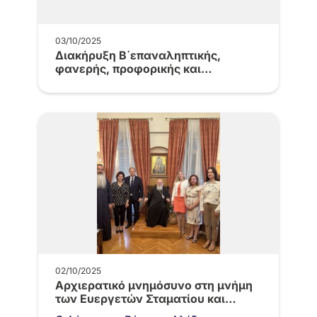
03/10/2025
Διακήρυξη Β΄επαναληπτικής,
φανερής, προφορικής και
μειοδοτικής δημοπρασίας για τη
μίσθωση…
02/10/2025
Αρχιερατικό μνημόσυνο στη μνήμη
των Eυεργετών Σταματίου και
Ελένης Βαφειαδάκη