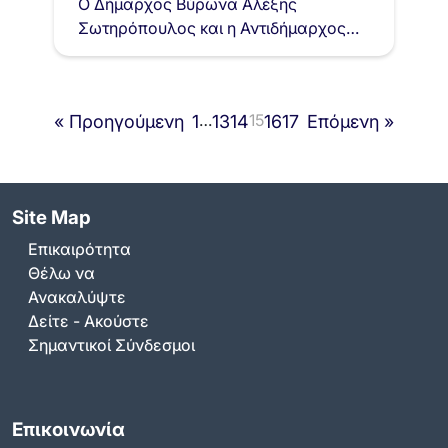
Ο Δήμαρχος Βύρωνα Αλέξης
Σωτηρόπουλος και η Αντιδήμαρχος
Παιδικών - Βρεφικών Σταθμών Μάρω
Γκανέτσου, παρευρέθηκαν στο
Αρχιερατικό μνημόσυνο στη μνήμη
…
15
« Προηγούμενη
1
13
14
16
17
Επόμενη »
των Ευεργετών του…
Site Map
Επικαιρότητα
Θέλω να
Ανακαλύψτε
Δείτε - Ακούστε
Σημαντικοί Σύνδεσμοι
Επικοινωνία