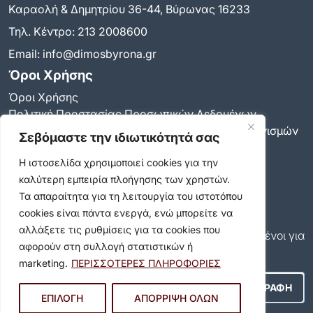
Καραολή & Δημητρίου 36-44, Βύρωνας 16233
Τηλ. Κέντρο:
213 2008600
Email:
info@dimosbyrona.gr
Όροι Χρήσης
Όροι Χρήσης
Πολιτική Προστασίας Προσωπικών Δεδομένων
Πολιτική για τη χρήση των cookies και των μηχανισμών
Σεβόμαστε την ιδιωτικότητά σας
παρακολούθησης
Η ιστοσελίδα χρησιμοποιεί cookies για την
Δήλωση προσβασιμότητας
καλύτερη εμπειρία πλοήγησης των χρηστών.
Ρυθμίσεις Ιδιωτικότητας
Newsletter
Τα απαραίτητα για τη λειτουργία του ιστοτόπου
cookies είναι πάντα ενεργά, ενώ μπορείτε να
Εγγραφείτε και εσείς συνδρομητές στο δωρεάν
αλλάξετε τις ρυθμίσεις για τα cookies που
newsletter του Δήμου και μείνετε πάντα ενημερωμένοι για
αφορούν στη συλλογή στατιστικών ή
όλα όσα συμβαίνουν στον δήμο μας!
marketing.
ΠΕΡΙΣΣΟΤΕΡΕΣ ΠΛΗΡΟΦΟΡΙΕΣ
ΕΠΙΛΟΓΗ
ΑΠΟΡΡΙΨΗ ΟΛΩΝ