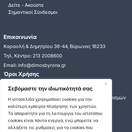
Δείτε - Ακούστε
Σημαντικοί Σύνδεσμοι
Επικοινωνία
Καραολή & Δημητρίου 36-44, Βύρωνας 16233
Τηλ. Κέντρο:
213 2008600
Email:
info@dimosbyrona.gr
Όροι Χρήσης
Όροι Χρήσης
Σεβόμαστε την ιδιωτικότητά σας
Πολιτική Προστασίας Προσωπικών Δεδομένων
Πολιτική για τη χρήση των cookies και των μηχανισμών
Η ιστοσελίδα χρησιμοποιεί cookies για την
παρακολούθησης
καλύτερη εμπειρία πλοήγησης των χρηστών.
Δήλωση προσβασιμότητας
Τα απαραίτητα για τη λειτουργία του ιστοτόπου
Ρυθμίσεις Ιδιωτικότητας
cookies είναι πάντα ενεργά, ενώ μπορείτε να
Newsletter
αλλάξετε τις ρυθμίσεις για τα cookies που