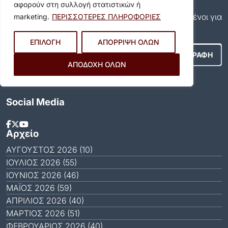
Εγγραφείτε και εσείς συνδρομητές στο δωρεάν
αφορούν στη συλλογή στατιστικών ή
newsletter του Δήμου και μείνετε πάντα ενημερωμένοι για
marketing.
ΠΕΡΙΣΣΟΤΕΡΕΣ ΠΛΗΡΟΦΟΡΙΕΣ
όλα όσα συμβαίνουν στον δήμο μας!
ΕΠΙΛΟΓΗ
ΑΠΟΡΡΙΨΗ ΟΛΩΝ
ΑΠΟΔΟΧΗ ΟΛΩΝ
Αποδέχομαι τους
Όρους Χρήσης
.
Social Media
Αρχείο
ΑΎΓΟΥΣΤΟΣ 2026 (10)
ΙΟΎΛΙΟΣ 2026 (55)
ΙΟΎΝΙΟΣ 2026 (46)
ΜΆΙΟΣ 2026 (59)
ΑΠΡΊΛΙΟΣ 2026 (40)
ΜΆΡΤΙΟΣ 2026 (51)
ΦΕΒΡΟΥΆΡΙΟΣ 2026 (40)