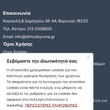
Επικοινωνία
Καραολή & Δημητρίου 36-44, Βύρωνας 16233
Τηλ. Κέντρο:
213 2008600
Email:
info@dimosbyrona.gr
Όροι Χρήσης
Όροι Χρήσης
Πολιτική Προστασίας Προσωπικών Δεδομένων
Σεβόμαστε την ιδιωτικότητά σας
Πολιτική για τη χρήση των cookies και των μηχανισμών
παρακολούθησης
Η ιστοσελίδα χρησιμοποιεί cookies για την
Δήλωση προσβασιμότητας
καλύτερη εμπειρία πλοήγησης των χρηστών.
Ρυθμίσεις Ιδιωτικότητας
Τα απαραίτητα για τη λειτουργία του ιστοτόπου
Newsletter
cookies είναι πάντα ενεργά, ενώ μπορείτε να
αλλάξετε τις ρυθμίσεις για τα cookies που
Εγγραφείτε και εσείς συνδρομητές στο δωρεάν
αφορούν στη συλλογή στατιστικών ή
newsletter του Δήμου και μείνετε πάντα ενημερωμένοι για
marketing.
ΠΕΡΙΣΣΟΤΕΡΕΣ ΠΛΗΡΟΦΟΡΙΕΣ
όλα όσα συμβαίνουν στον δήμο μας!