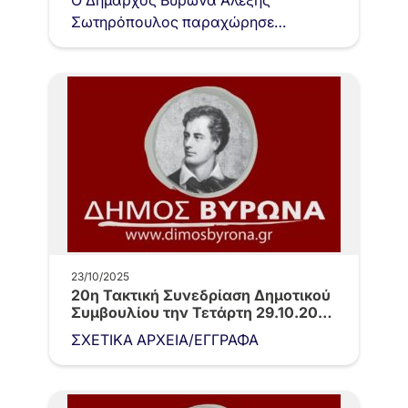
Ο Δήμαρχος Βύρωνα Αλέξης
Σωτηρόπουλος παραχώρησε
συνέντευξη στον δημοσιογράφο
Βαγγέλη Φανίδη για την εφημερίδα
«Δημοκρατία», μιλώντας ανοιχτά για
τις προκλήσεις…
23/10/2025
20η Τακτική Συνεδρίαση Δημοτικού
Συμβουλίου την Τετάρτη 29.10.2025
και ώρα…
ΣΧΕΤΙΚΑ ΑΡΧΕΙΑ/ΕΓΓΡΑΦΑ