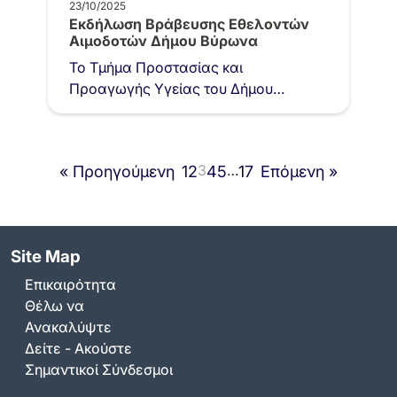
23/10/2025
Εκδήλωση Βράβευσης Εθελοντών
Αιμοδοτών Δήμου Βύρωνα
Το Τμήμα Προστασίας και
Προαγωγής Υγείας του Δήμου
Βύρωνα διοργάνωσε με μεγάλη
επιτυχία την εκδήλωση βράβευσης
εθελοντών αιμοδοτών, την Τετάρτη 22
3
…
« Προηγούμενη
1
2
4
5
17
Επόμενη »
Οκτωβρίου 2025, στον…
Site Map
Επικαιρότητα
Θέλω να
Ανακαλύψτε
Δείτε - Ακούστε
Σημαντικοί Σύνδεσμοι