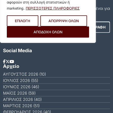
Εγγραφείτε και εσείς συνδρομητές στο δωρεάν
αφορούν στη συλλογή στατιστικών ή
newsletter του Δήμου και μείνετε πάντα ενημερωμένοι για
marketing.
ΠΕΡΙΣΣΟΤΕΡΕΣ ΠΛΗΡΟΦΟΡΙΕΣ
όλα όσα συμβαίνουν στον δήμο μας!
ΕΠΙΛΟΓΗ
ΑΠΟΡΡΙΨΗ ΟΛΩΝ
ΑΠΟΔΟΧΗ ΟΛΩΝ
Αποδέχομαι τους
Όρους Χρήσης
.
Social Media
Αρχείο
ΑΎΓΟΥΣΤΟΣ 2026 (10)
ΙΟΎΛΙΟΣ 2026 (55)
ΙΟΎΝΙΟΣ 2026 (46)
ΜΆΙΟΣ 2026 (59)
ΑΠΡΊΛΙΟΣ 2026 (40)
ΜΆΡΤΙΟΣ 2026 (51)
ΦΕΒΡΟΥΆΡΙΟΣ 2026 (40)