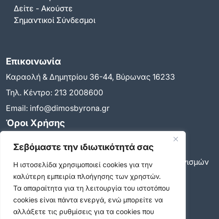
Δείτε - Ακούστε
Σημαντικοί Σύνδεσμοι
Επικοινωνία
Καραολή & Δημητρίου 36-44, Βύρωνας 16233
Τηλ. Κέντρο:
213 2008600
Email:
info@dimosbyrona.gr
Όροι Χρήσης
Όροι Χρήσης
Σεβόμαστε την ιδιωτικότητά σας
Πολιτική Προστασίας Προσωπικών Δεδομένων
Πολιτική για τη χρήση των cookies και των μηχανισμών
Η ιστοσελίδα χρησιμοποιεί cookies για την
παρακολούθησης
καλύτερη εμπειρία πλοήγησης των χρηστών.
Δήλωση προσβασιμότητας
Τα απαραίτητα για τη λειτουργία του ιστοτόπου
Ρυθμίσεις Ιδιωτικότητας
cookies είναι πάντα ενεργά, ενώ μπορείτε να
Newsletter
αλλάξετε τις ρυθμίσεις για τα cookies που