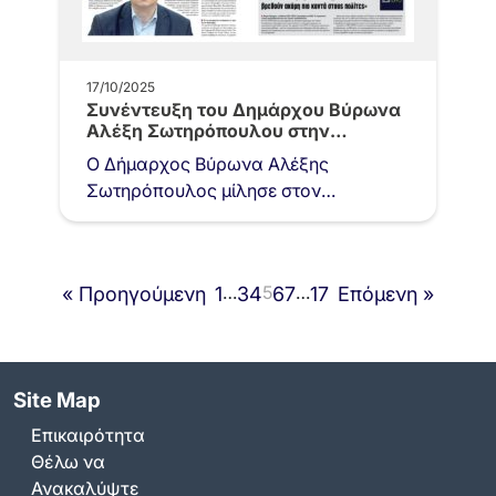
17/10/2025
Συνέντευξη του Δημάρχου Βύρωνα
Αλέξη Σωτηρόπουλου στην
εφημερίδα «Today Press»
Ο Δήμαρχος Βύρωνα Αλέξης
Σωτηρόπουλος μίλησε στον
δημοσιογράφο Πέτρο Κουβάτσο για
το έργο της δημοτικής αρχής, τις
παρεμβάσεις στις υποδομές,…
…
5
…
« Προηγούμενη
1
3
4
6
7
17
Επόμενη »
Site Map
Επικαιρότητα
Θέλω να
Ανακαλύψτε