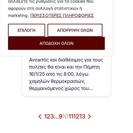
αλλάξετε τις ρυθμίσεις για τα cookies που
αφορούν στη συλλογή στατιστικών ή
marketing.
ΠΕΡΙΣΣΟΤΕΡΕΣ ΠΛΗΡΟΦΟΡΙΕΣ
ΕΠΙΛΟΓΗ
ΑΠΟΡΡΙΨΗ ΟΛΩΝ
16 Ιανουαρίου 2025
ΑΠΟΔΟΧΗ ΟΛΩΝ
Διαθέσιμος για τους πολίτες,
θερμαινόμενος χώρος του
Δήμου Βύρωνα, μέχρι…
Ανοικτός και διαθέσιμος για τους
πολίτες θα είναι και την Πέμπτη
16/1/25 από τις 8:00, λόγω
χαμηλών θερμοκρασιών,
θερμαινόμενος χώρος του…
1
2
3
…
9
10
11
12
13