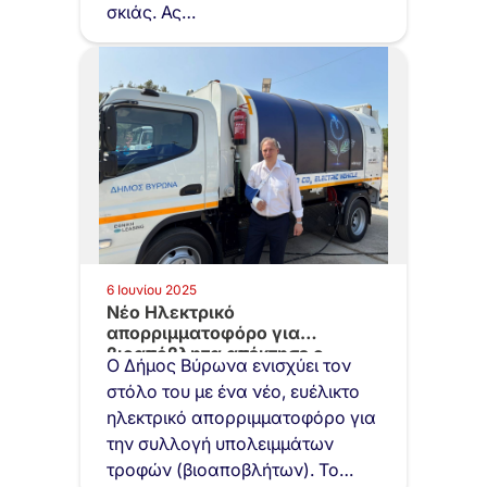
σκιάς. Ας…
6 Ιουνίου 2025
Νέο Ηλεκτρικό
απορριμματοφόρο για
βιοαπόβλητα απέκτησε ο
Ο Δήμος Βύρωνα ενισχύει τον
Δήμος Βύρωνα
στόλο του με ένα νέο, ευέλικτο
ηλεκτρικό απορριμματοφόρο για
την συλλογή υπολειμμάτων
τροφών (βιοαποβλήτων). Το…