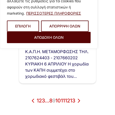
αλλάξετε τις ρυθμίσεις για τα cookies που
αφορούν στη συλλογή στατιστικών ή
marketing.
ΠΕΡΙΣΣΟΤΕΡΕΣ ΠΛΗΡΟΦΟΡΙΕΣ
ΕΠΙΛΟΓΗ
ΑΠΟΡΡΙΨΗ ΟΛΩΝ
2 Απριλίου 2025
ΑΠΟΔΟΧΗ ΟΛΩΝ
Πρόγραμμα Κ.Α.Π.Η. Απρίλιος
2025
Κ.Α.Π.Η. ΜΕΤΑΜΟΡΦΩΣΗΣ ΤΗΛ.
2107624403 - 2107660202
ΚΥΡΙΑΚΗ 6 ΑΠΡΙΛΙΟΥ Η χορωδία
των ΚΑΠΗ συμμετέχει στο
χορωδιακό φεστιβάλ του…
1
2
3
…
8
9
10
11
12
13