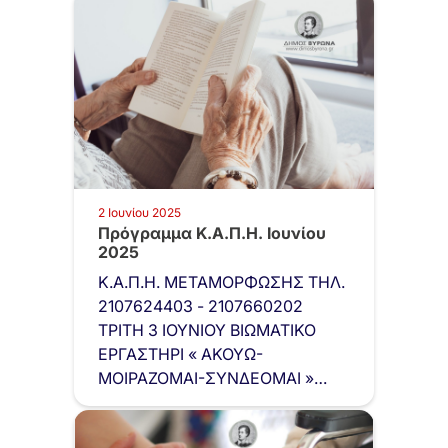
2 Ιουνίου 2025
Πρόγραμμα Κ.Α.Π.Η. Ιουνίου
2025
Κ.Α.Π.Η. ΜΕΤΑΜΟΡΦΩΣΗΣ ΤΗΛ.
2107624403 - 2107660202
ΤΡΙΤΗ 3 ΙΟΥΝΙΟΥ ΒΙΩΜΑΤΙΚΟ
ΕΡΓΑΣΤΗΡΙ « ΑΚΟΥΩ-
ΜΟΙΡΑΖΟΜΑΙ-ΣΥΝΔΕΟΜΑΙ »
Ώρα: 10:00΄- 11:30΄ στο Κ.Α.Π.Η
Μεταμόρφωσης.…