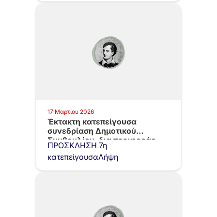
17 Μαρτίου 2026
Έκτακτη κατεπείγουσα
συνεδρίαση Δημοτικού
Συμβουλίου, δια περιφοράς,
ΠΡΟΣΚΛΗΣΗ 7η
Τρίτη 17.03.2026, με…
κατεπείγουσαΛήψη