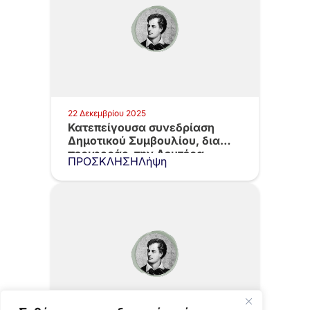
22 Δεκεμβρίου 2025
Κατεπείγουσα συνεδρίαση
Δημοτικού Συμβουλίου, δια
περιφοράς, την Δευτέρα
ΠΡΟΣΚΛΗΣΗΛήψη
22.12.2025 με…