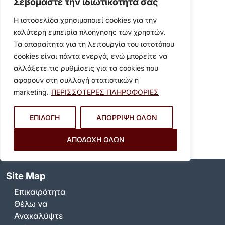
Σεβόμαστε την ιδιωτικότητά σας
Η ιστοσελίδα χρησιμοποιεί cookies για την
19 Δεκεμβρίου 2025
Kατεπείγουσα συνεδρίαση
καλύτερη εμπειρία πλοήγησης των χρηστών.
Δημοτικού Συμβουλίου
Τα απαραίτητα για τη λειτουργία του ιστοτόπου
Βύρωνα 19.12.2025 δια
ΠΡΟΣΚΛΗΣΗ_Λήψη
cookies είναι πάντα ενεργά, ενώ μπορείτε να
περιφοράς, ώρα έναρξης…
αλλάξετε τις ρυθμίσεις για τα cookies που
αφορούν στη συλλογή στατιστικών ή
marketing.
ΠΕΡΙΣΣΟΤΕΡΕΣ ΠΛΗΡΟΦΟΡΙΕΣ
1
2
3
ΕΠΙΛΟΓΗ
ΑΠΟΡΡΙΨΗ ΟΛΩΝ
ΑΠΟΔΟΧΗ ΟΛΩΝ
Site Map
Επικαιρότητα
Θέλω να
Ανακαλύψτε