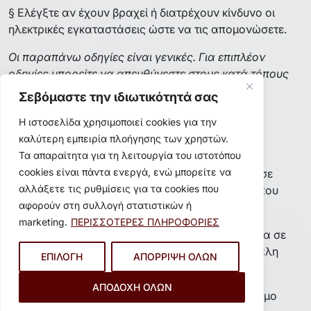
§ Ελέγξτε αν έχουν βραχεί ή διατρέχουν κίνδυνο οι
ηλεκτρικές εγκαταστάσεις ώστε να τις απομονώσετε.
Οι παραπάνω οδηγίες είναι γενικές. Για επιπλέον
οδηγίες μπορείτε να απευθύνεστε στους κατά τόπους
φορείς ύδρευσης (ΔΕΥΑ, ΕΥΔΑΠ, ΕΥΑΘ).
Σεβόμαστε την ιδιωτικότητά σας
► KAYΣΩNAΣ
Η ιστοσελίδα χρησιμοποιεί cookies για την
καλύτερη εμπειρία πλοήγησης των χρηστών.
ΚΑΤΑ ΤΗ ΔΙΑΡΚΕΙΑ ΤΟΥ ΚΑΥΣΩΝΑ
Τα απαραίτητα για τη λειτουργία του ιστοτόπου
cookies είναι πάντα ενεργά, ενώ μπορείτε να
§ Αποφύγετε την ηλιοθεραπεία και παραμείνετε σε
αλλάξετε τις ρυθμίσεις για τα cookies που
σκιερά και δροσερά μέρη μακριά από χώρους όπου
αφορούν στη συλλογή στατιστικών ή
επικρατεί συνωστισμός.
marketing.
ΠΕΡΙΣΣΟΤΕΡΕΣ ΠΛΗΡΟΦΟΡΙΕΣ
§ Αποφύγετε τη βαριά σωματική εργασία ιδιαίτερα σε
χώρους με υψηλή θερμοκρασία, άπνοια και μεγάλη
ΕΠΙΛΟΓΗ
ΑΠΟΡΡΙΨΗ ΟΛΩΝ
υγρασία.
ΑΠΟΔΟΧΗ ΟΛΩΝ
§ Αποφύγετε το βάδισμα για πολύ ώρα ή το τρέξιμο