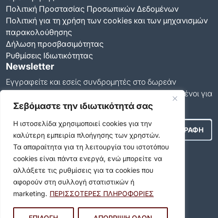
Πολιτική Προστασίας Προσωπικών Δεδομένων
Πολιτική για τη χρήση των cookies και των μηχανισμών
παρακολούθησης
Δήλωση προσβασιμότητας
Ρυθμίσεις Ιδιωτικότητας
Newsletter
Εγγραφείτε και εσείς συνδρομητές στο δωρεάν
newsletter του Δήμου και μείνετε πάντα ενημερωμένοι για
όλα όσα συμβαίνουν στον δήμο μας!
Σεβόμαστε την ιδιωτικότητά σας
Η ιστοσελίδα χρησιμοποιεί cookies για την
καλύτερη εμπειρία πλοήγησης των χρηστών.
Τα απαραίτητα για τη λειτουργία του ιστοτόπου
Αποδέχομαι τους
Όρους Χρήσης
.
cookies είναι πάντα ενεργά, ενώ μπορείτε να
αλλάξετε τις ρυθμίσεις για τα cookies που
Social Media
αφορούν στη συλλογή στατιστικών ή
marketing.
ΠΕΡΙΣΣΟΤΕΡΕΣ ΠΛΗΡΟΦΟΡΙΕΣ
Αρχείο
ΕΠΙΛΟΓΗ
ΑΠΟΡΡΙΨΗ ΟΛΩΝ