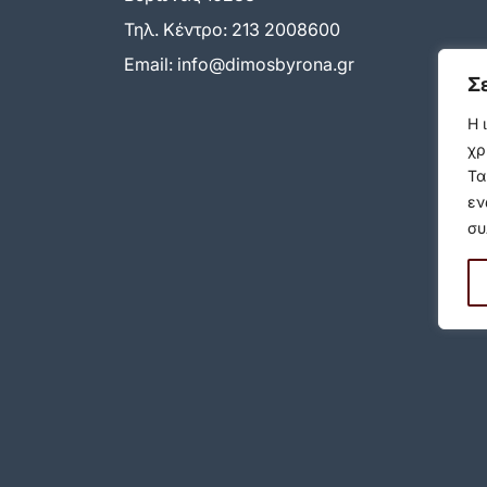
Τηλ. Κέντρο:
213 2008600
Email:
info@dimosbyrona.gr
Σ
Η 
χρ
Τα
εν
συ