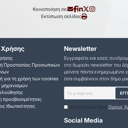
Κοινοποίηση σε:
Εκτύπωση σελίδας
 Χρήσης
Newsletter
ρήσης
Εγγραφείτε και εσείς συνδρο
κή Προστασίας Προσωπικών
στο δωρεάν newsletter του Δή
ένων
μείνετε πάντα ενημερωμένοι γ
ή για τη χρήση των cookies
όσα συμβαίνουν στον δήμο μα
ν μηχανισμών
ολούθησης
 προσβασιμότητας
ις Ιδιωτικότητας
Αποδέχομαι τους
Όρους Χ
Social Media