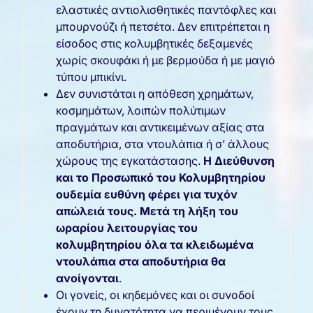
ελαστικές αντιολισθητικές παντόφλες και
μπουρνούζι ή πετσέτα. Δεν επιτρέπεται η
είσοδος στις κολυμβητικές δεξαμενές
χωρίς σκουφάκι ή με βερμούδα ή με μαγιό
τύπου μπικίνι.
Δεν συνιστάται η απόθεση χρημάτων,
κοσμημάτων, λοιπών πολύτιμων
πραγμάτων και αντικειμένων αξίας στα
αποδυτήρια, στα ντουλάπια ή σ’ άλλους
χώρους της εγκατάστασης.
Η Διεύθυνση
και το Προσωπικό του Κολυμβητηρίου
ουδεμία ευθύνη φέρει για τυχόν
απώλειά
τους. Μετά τη λήξη του
ωραρίου λειτουργίας του
κολυμβητηρίου όλα τα κλειδωμένα
ντουλάπια στα αποδυτήρια θα
ανοίγονται
.
Οι γονείς, οι κηδεμόνες και οι συνοδοί
έχουν τη δυνατότητα να περιμένουν τους