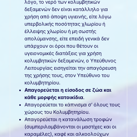
λόγο, το νερό των κολυμβητικών
δεξαμενών δεν είναι κατάλληλο για
χρήση από άποψη υγιεινής, είτε λόγω
υπερβολικής ποσότητας χλωρίου ή
έλλειψης χλωρίου ή μη σωστής
απολύμανσης, είτε επειδή γενικά δεν
υπάρχουν οι όροι που θέτουν οι
υγειονομικές διατάξεις για χρήση
κολυμβητικών δεξαμενών, ο Υπεύθυνος
Λειτουργίας εισηγείται την απαγόρευση
της χρήσης τους, στον Υπεύθυνο του
κολυμβητηρίου.
Απαγορεύεται η είσοδος σε ζώα και
κάθε μορφής κατοικίδια
.
Απαγορεύεται το κάπνισμα σ’ όλους τους
χώρους του Κολυμβητηρίου.
Απαγορεύεται η κατανάλωση τροφών
(συμπεριλαμβάνονται οι μαστίχες και οι
καραμέλες), καφέ και αλκοολούχων