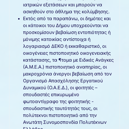
ιατρικών εξετάσεων και μπορούν να
ασκηθούν στο άθλημα της κολύμβησης.
Εκτός από τα παραπάνω, οι δημότες και
οι κάτοικοι του Δήμου υποχρεούνται να
προσκομίσουν βεβαίωση εντοπιότητας ή
μόνιμης κατοικίας αντίστοιχα ή
λογαριασμό ΔΕΚΟ ή εκκαθαριστικό, οι
οικογένειες πιστοποιητικό οικογενειακής
κατάστασης, τα ¶τομα με Ειδικές Ανάγκες
(Α.Μ.Ε.Α.) πιστοποιητικό αναπηρίας, οι
μακροχρόνια άνεργοι βεβαίωση από τον
Οργανισμό Απασχόλησης Εργατικού
Δυναμικού (Ο.Α.Ε.Δ.), οι φοιτητές –
σπουδαστές επικυρωμένο
φωτοαντίγραφο της φοιτητικής -
σπουδαστικής ταυτότητάς τους, οι
πολύτεκνοι πιστοποιητικό από την
Ανωτάτη Συνομοσπονδία Πολυτέκνων