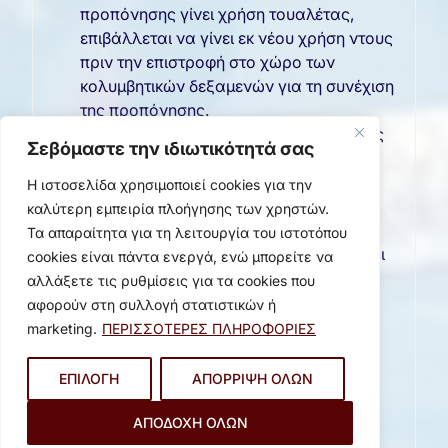
προπόνησης γίνει χρήση τουαλέτας,
επιβάλλεται να γίνει εκ νέου χρήση ντους
πριν την επιστροφή στο χώρο των
κολυμβητικών δεξαμενών για τη συνέχιση
της προπόνησης.
Η είσοδος και η έξοδος προς και από τις
Σεβόμαστε την ιδιωτικότητά σας
κολυμβητικές δεξαμενές αντίστοιχα
γίνεται μόνο μέσα από τις δεξαμενές
Η ιστοσελίδα χρησιμοποιεί cookies για την
απολύμανσης (ποδόλουτρο) με
καλύτερη εμπειρία πλοήγησης των χρηστών.
σαγιονάρες.
Τα απαραίτητα για τη λειτουργία του ιστοτόπου
Δεν επιτρέπεται η χρήση αντηλιακών και
cookies είναι πάντα ενεργά, ενώ μπορείτε να
κάθε είδους λιπαντικών ουσιών, διότι
αλλάξετε τις ρυθμίσεις για τα cookies που
μεταβάλουν την ποιότητα του νερού.
αφορούν στη συλλογή στατιστικών ή
Απαγορεύεται η ούρηση εντός των
marketing.
ΠΕΡΙΣΣΟΤΕΡΕΣ ΠΛΗΡΟΦΟΡΙΕΣ
κολυμβητικών δεξαμενών
.
Απαγορεύεται το φτύσιμο, το πέταγμα
ΕΠΙΛΟΓΗ
ΑΠΟΡΡΙΨΗ ΟΛΩΝ
νερού από το στόμα και η έκκριση
βλέννας από τα ρουθούνια εντός των
ΑΠΟΔΟΧΗ ΟΛΩΝ
κολυμβητικών δεξαμενών. Για το σκοπό