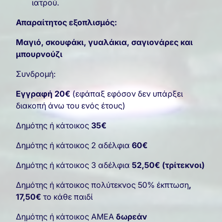
ιατρού.
Απαραίτητος εξοπλισμός:
Μαγιό, σκουφάκι, γυαλάκια, σαγιονάρες και
μπουρνούζι
Συνδρομή:
Εγγραφή 20€
(εφάπαξ εφόσον δεν υπάρξει
διακοπή άνω του ενός έτους)
Δημότης ή κάτοικος
35€
Δημότης ή κάτοικος 2 αδέλφια
60€
Δημότης ή κάτοικος 3 αδέλφια
52,50€ (τρίτεκνοι)
Δημότης ή κάτοικος πολύτεκνος 50% έκπτωση
,
17,50€
το κάθε παιδί
Δημότης ή κάτοικος ΑΜΕΑ
δωρεάν