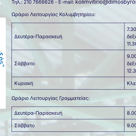
kolimvitirio@dimosbyro
Τηλ.: 210 7666626 - E-mail:
Ωράριο Λειτουργίας Κολυμβητηρίου:
7.3
Δευτέρα-Παρασκευή
δεξ
11.3
9.0
Σάββατο
δεξ
12.
Κυριακή
Κλε
Ωράριο Λειτουργίας Γραμματείας:
Δευτέρα-Παρασκευή
8.0
Σάββατο
9.0