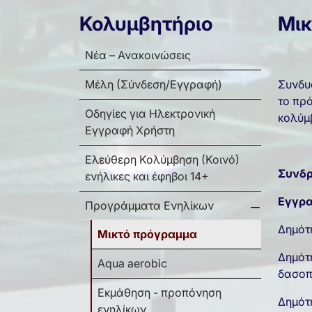
Κολυμβητήριο
Μικ
Νέα – Ανακοινώσεις
Μέλη (Σύνδεση/Εγγραφή)
Συνδυ
το πρό
Οδηγίες για Ηλεκτρονική
κολύμ
Εγγραφή Χρήστη
Ελεύθερη Κολύμβηση (Κοινό)
Συνδ
ενήλικες και έφηβοι 14+
Εγγρ
Προγράμματα Ενηλίκων
Δημότ
Μικτό πρόγραμμα
Δημότη
Aqua aerobic
δασοπ
Εκμάθηση - προπόνηση
Δημότ
ενηλίκων