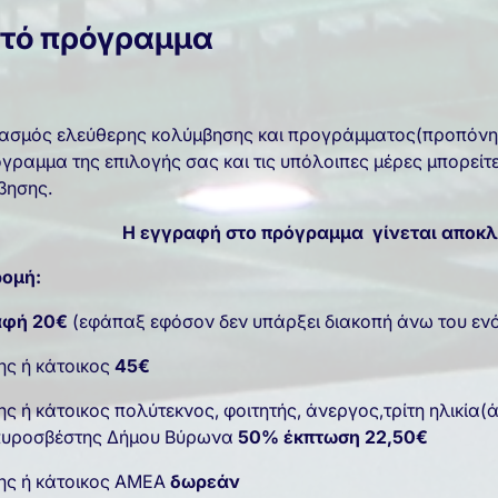
τό πρόγραμμα
ασμός ελεύθερης κολύμβησης και προγράμματος(προπόνηση
γραμμα της επιλογής σας και τις υπόλοιπες μέρες μπορείτ
βησης.
Η εγγραφή στο πρόγραμμα γίνεται αποκλ
ρομή:
αφή 20€
(εφάπαξ εφόσον δεν υπάρξει διακοπή άνω του ενό
ης ή κάτοικος
45€
ς ή κάτοικος πολύτεκνος, φοιτητής, άνεργος,τρίτη ηλικία
υροσβέστης Δήμου Βύρωνα
50% έκπτωση 22,50€
ης ή κάτοικος ΑΜΕΑ
δωρεάν